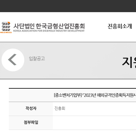
연혁
조직구성
임원현황
진흥회소개
인사말씀
회원가입안내
오시는길
지
입찰공고
[중소벤처기업부] 「2023년 해외규격인증획득지원사업
작성자
진흥회
첨부파일