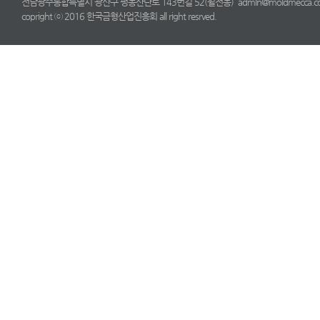
전남광주통합특별시 광산구 평동산단로 143번길 52(월전동) admin@moldmecca.com TE
copright ⓒ 2016 한국금형산업진흥회 all right resrved.