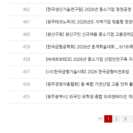
462
[한국생산기술연구원] 2026년 중소기업 청정공정
461
[광주테크노파크] 2026년도 지역기업 맞춤형 현장애
460
[광산구청] 광산구민 신규채용 중소기업 고용장려금
459
[한국금형공학회] 2026년 춘계학술대회 _ 6/18(목
458
[㈜세르보테크] 2026년 중소기업 산업안전구축 지
457
[(사)한국금형기술사회] 2026 한국금형비전포럼
456
[광주경영자총협회] 융·복합 가전산업 고용 안착 활
455
[광주광역시] 외국인 유학생 종합 오리엔테이션 개
1
2
3