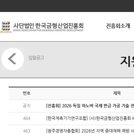
연혁
조직구성
임원현황
진흥회소개
인사말씀
회원가입안내
오시는길
지
입찰공고
번호
제목
공지
[진흥회] 2026 독일 하노버 국제 판금 가공 기술 전
464
[한국계측기기연구조합] (사)한국금형산업진흥회 KO
463
[광주경영자총협회] 2026년 지역 중대재해 예방 사