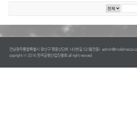
전남광주통합특별시 광산구 평동산단로 143번길 52(월전동) admin@moldmecca.com TE
copright ⓒ 2016 한국금형산업진흥회 all right resrved.