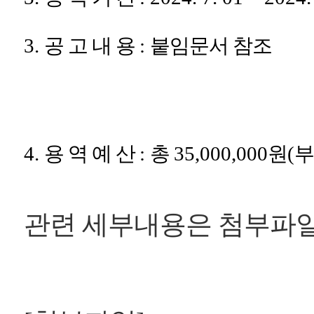
3.
공 고 내 용
:
붙임문서 참조
4.
용 역 예 산
:
총
35,000,000
원
(
부
관련 세부내용은 첨부파일