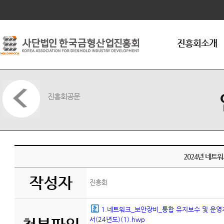
연혁
조직구성
임원현황
진흥회소개
인사말씀
회원가입안내
오시는길
진흥회공문
2024년 네트
작성자
진흥회
1.네트워크_보안장비_통합 유지보수 및 운영
서(24년도)(1).hwp