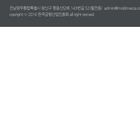
전남광주통합특별시 광산구 평동산단로 143번길 52(월전동) admin@moldmecca.com TE
copright ⓒ 2016 한국금형산업진흥회 all right resrved.