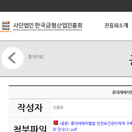
연혁
조직구성
임원현황
진흥회소개
인사말씀
회원가입안내
오시는길
통계자료
중대재해처벌
작성자
진흥회
(공문) 중대재해처벌법 안전보건관리체계 구축
첨부파일
최 안내(2).pdf