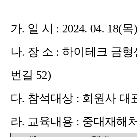
가
.
일 시
: 2024. 04. 18(
목
나
.
장 소
:
하이테크 금
번길
52)
다
.
참석대상
:
회원사 대표
라
.
교육내용
:
중대재해처