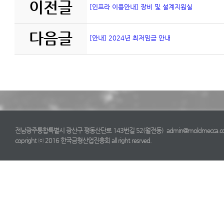
이전글
[인프라 이용안내] 장비 및 설계지원실
다음글
[안내] 2024년 최저임금 안내
전남광주통합특별시 광산구 평동산단로 143번길 52(월전동) admin@moldmecca.com TE
copright ⓒ 2016 한국금형산업진흥회 all right resrved.